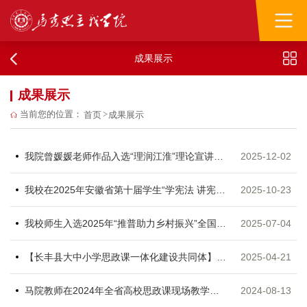
成果展示
成果展示
当前您的位置：
首页
>
成果展示
我院曾媛媛老师作品入选“理润江淮”理论宣讲微视频大赛展播
2025-12-02
我校在2025年安徽省第十届学生“学宪法 讲宪法”系列活动中喜获佳绩
2025-10-23
我校师生入选2025年“推普助力乡村振兴”全国大学生暑期社会实践志愿服务活动重点团队
2025-07-04
【长丰县大中小学思政课一体化建设共同体】思政小课堂融合社会大课堂 创新思政育人新模式
2025-04-21
马院教师在2024年全省高校思政课现场教学展示决赛中获得佳绩
2024-08-13